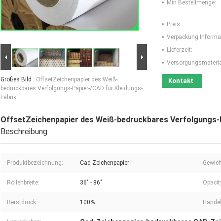
Min Bestellmenge:
Preis:
Verpackung Informa
Lieferzeit:
Versorgungsmaterial
Großes Bild :
OffsetZeichenpapier des Weiß-
Kontakt
bedruckbares Verfolgungs-Papier-/CAD für Kleidungs-
Fabrik
OffsetZeichenpapier des Weiß-bedruckbares Verfolgungs-P
Beschreibung
Produktbezeichnung:
Cad-Zeichenpapier
Gewich
Rollenbreite:
36" - 86"
Opacit
Berstdruck:
100%
Hande