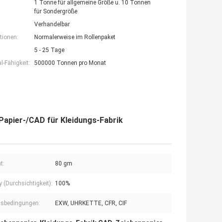
1 Tonne für allgemeine Größe u. 10 Tonnen
für Sondergröße
Verhandelbar
tionen:
Normalerweise im Rollenpaket
5 - 25 Tage
-Fähigkeit:
500000 Tonnen pro Monat
apier-/CAD für Kleidungs-Fabrik
t:
80 gm
y (Durchsichtigkeit):
100%
lsbedingungen:
EXW, UHRKETTE, CFR, CIF