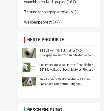
waschbares Kraftpapier
(167)
Zeitungspapierpapierrolle
(61)
Wellpappebrett
(37)
BESTE PRODUKTE
24 Zoll Kern 36 Zoll weißer CAD
Druckpapier-2inch für architektonische
Gestaltung
Eco Papier-Rolle des Plotter-freundliches
24" 36, weißes unbeschichtetes Plotter-
Papier
36 24 Zoll-Plotter-Papier-Rolle, Plotter-
Papier des Querformat-80gsm
feuchtigkeitsfest
BESCHEINIGUNG