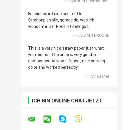
—— Samrad Chamannchi
Für dieses ist eine sehr nette
Strohpapierrolle, gerade da, was ich
wünschte. Der Preis ist sehr gut.
—— AFZAL FEROZRE
This is a very nice straw paper, just what I
wanted for . The price is very good in
comparison to what I found , nice printing
color and worked perfectly !
—— Mr. Lester
ICH BIN ONLINE CHAT JETZT