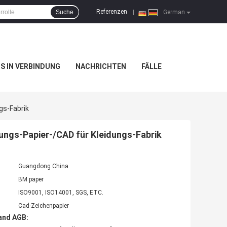
Referenzen
Suche
|
German
NS IN VERBINDUNG
NACHRICHTEN
FÄLLE
gs-Fabrik
ngs-Papier-/CAD für Kleidungs-Fabrik
Guangdong China
BM paper
ISO9001, ISO14001, SGS, ETC.
Cad-Zeichenpapier
and AGB: