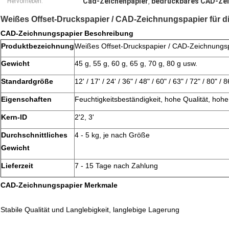
Cad-Zeichenpapier
bedruckbares CAD-Zei
Hervorheben:
,
Weißes Offset-Druckspapier / CAD-Zeichnungspapier für d
CAD-Zeichnungspapier Beschreibung
Produktbezeichnung
Weißes Offset-Druckspapier / CAD-Zeichnungspa
Gewicht
45 g, 55 g, 60 g, 65 g, 70 g, 80 g usw.
Standardgröße
12' / 17' / 24' / 36" / 48" / 60" / 63" / 72" / 80" / 8
Eigenschaften
Feuchtigkeitsbeständigkeit, hohe Qualität, hoh
Kern-ID
2'2, 3'
Durchschnittliches
4 - 5 kg, je nach Größe
Gewicht
Lieferzeit
7 - 15 Tage nach Zahlung
CAD-Zeichnungspapier Merkmale
Stabile Qualität und Langlebigkeit, langlebige Lagerung