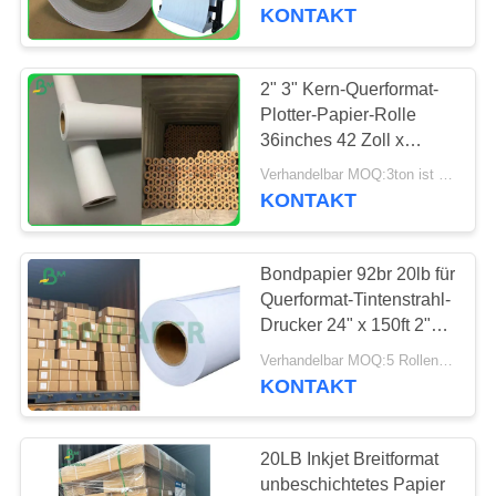
KONTAKT
TRETEN
SIE
2" 3" Kern-Querformat-
MIT
Plotter-Papier-Rolle
36inches 42 Zoll x
UNS
500feet
Verhandelbar MOQ:3ton ist für Standardgröße, 5tons für besonders anfertigen Größe
IN
KONTAKT
VERBINDUNG
Bondpapier 92br 20lb für
NACHRICHTEN
Querformat-Tintenstrahl-
Drucker 24" x 150ft 2"
Kern
FÄLLE
Verhandelbar MOQ:5 Rollen für allgemeine Größe u. 200rolls für Sondergröße
KONTAKT
SITEMAP
20LB Inkjet Breitformat
unbeschichtetes Papier