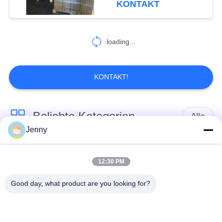
KONTAKT
loading...
KONTAKT!
Beliebte Kategorien
Alle
Jenny
braune
weißes Kraftpapier
Kraftpapierrolle
12:30 PM
Good day, what product are you looking for?
PETgestrichenes
Kraftlinerbrett
papier