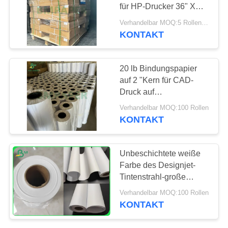
PRIVACY
für HP-Drucker 36" X
POLICY
150" 2"
Verhandelbar MOQ:5 Rollen für allgemeine Größe u. 200rolls für Sondergröße
KONTAKT
20 lb Bindungspapier
auf 2 "Kern für CAD-
Druck auf
großformatigen
Verhandelbar MOQ:100 Rollen
Tintenstrahldrucker
KONTAKT
Unbeschichtete weiße
Farbe des Designjet-
Tintenstrahl-große
Format-Papier-42 des
Verhandelbar MOQ:100 Rollen
Zoll-X 150ft
KONTAKT