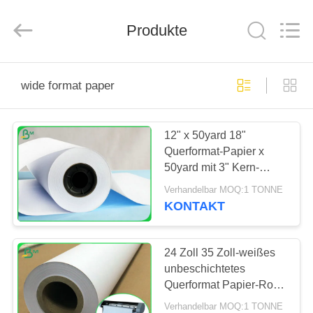
GUANGZHOU
BMPAPER
CO.,
LTD..
Produkte
All
Rights
Reserved.
HAUS
wide format paper
PRODUKTE
12" x 50yard 18"
Querformat-Papier x
ÜBER
50yard mit 3" Kern-
UNS
weiße Farbe
Verhandelbar MOQ:1 TONNE
KONTAKT
FABRIK-
AUSFLUG
24 Zoll 35 Zoll-weißes
unbeschichtetes
Querformat Papier-Rolls
QUALITÄTSKONTROLLE
für CAD-Plotter-Drucken
Verhandelbar MOQ:1 TONNE