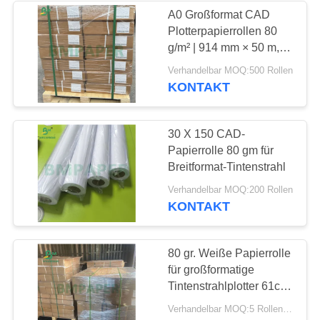
A0 Großformat CAD
Plotterpapierrollen 80
g/m² | 914 mm × 50 m, 5
Rollen pro Karton
Verhandelbar MOQ:500 Rollen
KONTAKT
30 X 150 CAD-
Papierrolle 80 gm für
Breitformat-Tintenstrahl
Verhandelbar MOQ:200 Rollen
KONTAKT
80 gr. Weiße Papierrolle
für großformatige
Tintenstrahlplotter 61cm
84cm x 50m
Verhandelbar MOQ:5 Rollen für allgemeine Größe u. 200rolls für Sondergröße