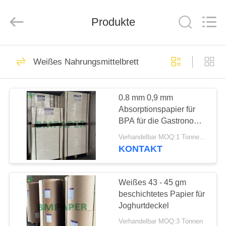
GUANGZHOU
BMPAPER
CO.,
LTD..
Produkte
All
Rights
Reserved.
HAUS
760
Weißes Nahrungsmittelbrett
weißes Kraftpapier
PRODUKTE
0.8 mm 0,9 mm
Absorptionspapier für
ÜBER
BPA für die Gastronomie
UNS
- 700 x 1000 mm frei
Verhandelbar MOQ:1 Tonne für gemeinsame Größe und 10 Tonnen für die besondere Größe
KONTAKT
702
FABRIK-
braune
AUSFLUG
Weißes 43 - 45 gm
beschichtetes Papier für
Kraftpapierrolle
Joghurtdeckel
QUALITÄTSKONTROLLE
Verhandelbar MOQ:3 Tonnen