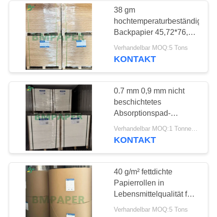
38 gm
hochtemperaturbeständiges
261
Backpapier 45,72*76,2
Unbeschichtetes
cm
Verhandelbar MOQ:5 Tons
KONTAKT
Papier Woodfree
0.7 mm 0,9 mm nicht
beschichtetes
Absorptionspad-
Linienpapier für
338
Verhandelbar MOQ:1 Tonne für gemeinsame Größe und 10 Tonnen für die besondere Größe
Getränkeunterstände 70
KONTAKT
x 100 cm
SBS-Karton
40 g/m² fettdichte
Papierrollen in
Lebensmittelqualität für
die
Verhandelbar MOQ:5 Tons
Hamburgerverpackung