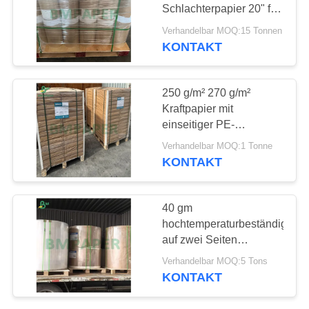
PRIVACY
Schlachterpapier 20" für
POLICY
BBQ-Anwendung
Verhandelbar MOQ:15 Tonnen
KONTAKT
696
Offsetdruckpapier
250 g/m² 270 g/m²
Kraftpapier mit
einseitiger PE-
Beschichtung 15 g/m² für
Verhandelbar MOQ:1 Tonne
Lunchboxen 70 x 100
KONTAKT
cm
398
40 gm
Glanz-
hochtemperaturbeständiges,
auf zwei Seiten
Kunstdruckpapier
beschichtetes
Verhandelbar MOQ:5 Tons
Backpapier
KONTAKT