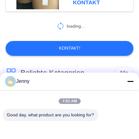
KONTAKT
473
Weißes
loading...
Nahrungsmittelbrett
KONTAKT!
Beliebte Kategorien
Alle
363
Jenny
Cad-Plotterpapier
braune
weißes Kraftpapier
Kraftpapierrolle
7:01 AM
Good day, what product are you looking for?
PETgestrichenes
Kraftlinerbrett
papier