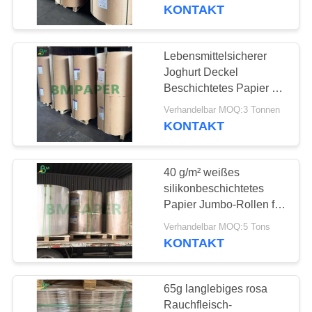
KONTAKT
TRETEN
SIE
Lebensmittelsicherer
315
MIT
Joghurt Deckel
Beschichtetes Papier 43
UNS
Kraftlinerbrett
/ 45gsm Anti-Krack
Verhandelbar MOQ:3 Tonnen
IN
Bleichkraft
KONTAKT
VERBINDUNG
40 g/m² weißes
NACHRICHTEN
silikonbeschichtetes
Papier Jumbo-Rollen für
409
Brot und Braten
FÄLLE
Verhandelbar MOQ:5 Tons
PETgestrichenes
KONTAKT
papier
SITEMAP
65g langlebiges rosa
Rauchfleisch-