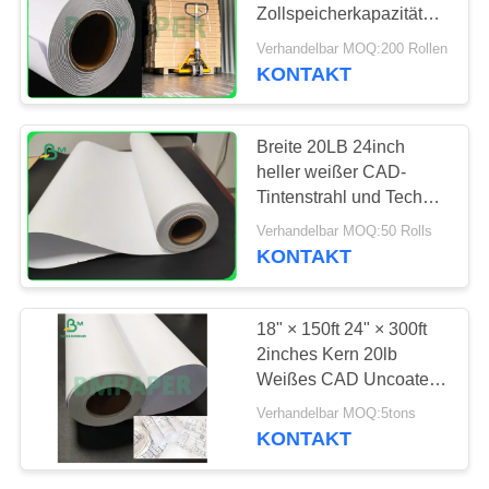
PRIVACY
Zollspeicherkapazität
POLICY
CAD-Bindungs- Papier-
Verhandelbar MOQ:200 Rollen
Rolls weißer Rollen
KONTAKT
Breite 20LB 24inch
heller weißer CAD-
Tintenstrahl und Technik
der Bondpapierrolle
Verhandelbar MOQ:50 Rolls
KONTAKT
18" × 150ft 24" × 300ft
2inches Kern 20lb
Weißes CAD Uncoated
Inkjet Bond Papier Roll
Verhandelbar MOQ:5tons
KONTAKT