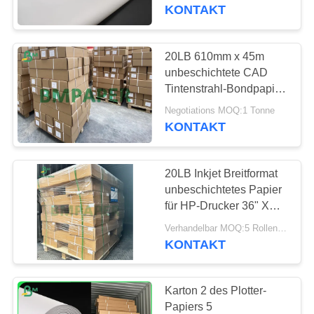
KONTAKT
TRETEN
SIE
20LB 610mm x 45m
MIT
unbeschichtete CAD
Tintenstrahl-Bondpapier-
UNS
Rolle für CAD-grafische
Negotiations MOQ:1 Tonne
IN
Darstellung
KONTAKT
VERBINDUNG
20LB Inkjet Breitformat
NACHRICHTEN
unbeschichtetes Papier
für HP-Drucker 36" X
150" 2"
FÄLLE
Verhandelbar MOQ:5 Rollen für allgemeine Größe u. 200rolls für Sondergröße
KONTAKT
SITEMAP
Karton 2 des Plotter-
Papiers 5