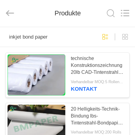
GUANGZHOU
BMPAPER
CO.,
LTD..
Produkte
All
Rights
Reserved.
HAUS
inkjet bond paper
PRODUKTE
technische
Konstruktionszeichnung
ÜBER
20lb CAD-Tintenstrahl-
UNS
Bondpapier-Querformat
Verhandelbar MOQ:5 Rollen für allgemeine Größe u. 200rolls für Sondergröße
24" x 150' 2" Kern
KONTAKT
FABRIK-
AUSFLUG
20 Helligkeits-Technik-
Bindung lbs-
Tintenstrahl-Bondpapier
QUALITÄTSKONTROLLE
Rolls 36x300 92
Verhandelbar MOQ:200 Rolls