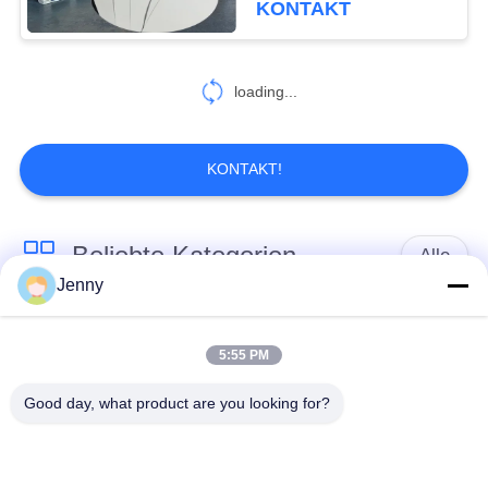
KONTAKT
loading...
KONTAKT!
Beliebte Kategorien
Alle
Jenny
braune
weißes Kraftpapier
Kraftpapierrolle
5:55 PM
Good day, what product are you looking for?
PETgestrichenes
Kraftlinerbrett
papier