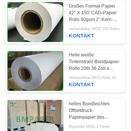
Großes Format-Papier
42" X 150' CAD-Papier
Rolls 80gsm 2" Kern-
Tintenstrahl-Bindung
Verhandelbar MOQ:100 Rollen
KONTAKT
Helle weiße
Tintenstrahl-Bondpapier-
Rolle 20lb 36 Zoll x
150ft 3 Zoll Kern
Verhandelbar MOQ:Rolle 10 für allgemeine Größe
KONTAKT
helles Bondleichtes
Offsetdruck-
Papierpapier des
Tintenstrahl-18lb in der
Negotiate MOQ:1 Tonne
Rolle