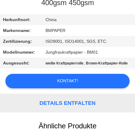
400gsm 450gsm
TRETEN
SIE
Herkunftsort:
China
MIT
Markenname:
BMPAPER
UNS
Zertifizierung:
ISO9001, ISO14001, SGS, ETC.
IN
Modellnummer:
Jungfraukraftpapier - BM01
VERBINDUNG
Ausgesucht:
,
weiße Kraftpapierrolle
Brown-Kraftpapier-Rolle
NACHRICHTEN
KONTAKT!
FÄLLE
DETAILS ENTFALTEN
SITEMAP
Ähnliche Produkte