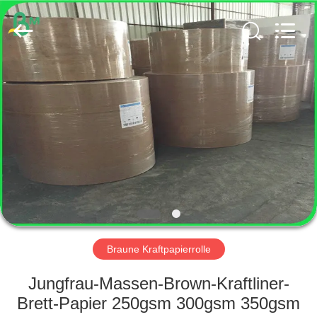
GUANGZHOU
BMPAPER
CO.,
LTD..
All
Rights
Reserved.
HAUS
PRODUKTE
ÜBER
UNS
FABRIK-
AUSFLUG
Braune Kraftpapierrolle
Jungfrau-Massen-Brown-Kraftliner-
QUALITÄTSKONTROLLE
Brett-Papier 250gsm 300gsm 350gsm