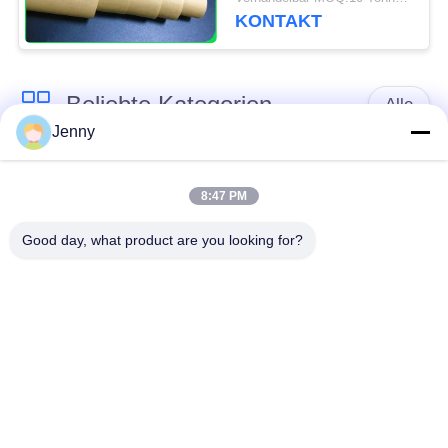
Lebensmittelverpackungen
KONTAKT
Beliebte Kategorien
Alle
Jenny
braune
weißes Kraftpapier
Kraftpapierrolle
8:47 PM
Good day, what product are you looking for?
PETgestrichenes
Kraftlinerbrett
papier
Glanz-
Offsetdruckpapier
Kunstdruckpapier
Unbeschichtetes
SBS-Karton
Papier Woodfree