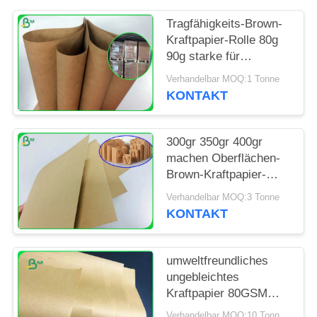
PRIVACY
POLICY
Tragfähigkeits-Brown-
Kraftpapier-Rolle 80g
90g starke für
Schultaschen-Tasche
Verhandelbar MOQ:1 Tonne
KONTAKT
300gr 350gr 400gr
machen Oberflächen-
Brown-Kraftpapier-
Rolle im Spulen-Paket
Verhandelbar MOQ:3 Tonne
glatt
KONTAKT
umweltfreundliches
ungebleichtes
Kraftpapier 80GSM
120GSM für
Verhandelbar MOQ:10 Tonne für Sondergröße u. 1 Tonnen für Standardgröße