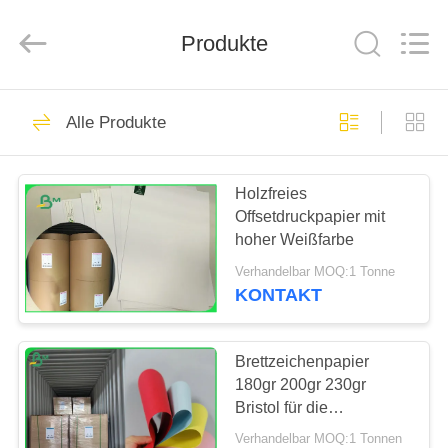
GUANGZHOU
BMPAPER
CO.,
LTD..
Produkte
All
Rights
Reserved.
HAUS
760
Alle Produkte
weißes Kraftpapier
PRODUKTE
Holzfreies
Offsetdruckpapier mit
ÜBER
hoher Weißfarbe
UNS
Verhandelbar MOQ:1 Tonne
KONTAKT
702
FABRIK-
braune
AUSFLUG
Brettzeichenpapier
180gr 200gr 230gr
Kraftpapierrolle
Bristol für die
QUALITÄTSKONTROLLE
Herstellung von Fliegern
Verhandelbar MOQ:1 Tonnen