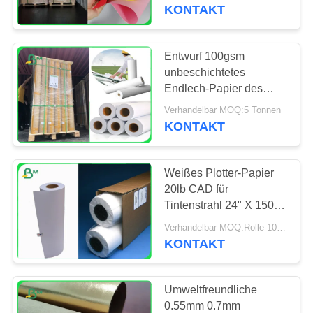
abbaubar
KONTAKT
TRETEN
SIE
Entwurf 100gsm
315
MIT
unbeschichtetes
Endlech-Papier des
UNS
Kraftlinerbrett
CAD-Plotter-Papier-
Verhandelbar MOQ:5 Tonnen
IN
70gsm
KONTAKT
VERBINDUNG
Weißes Plotter-Papier
NACHRICHTEN
20lb CAD für
Tintenstrahl 24" X 150' 4
409
Rolls pro Karton
FÄLLE
Verhandelbar MOQ:Rolle 10 für regelmäßige Größe
PETgestrichenes
KONTAKT
papier
SITEMAP
Umweltfreundliche
0.55mm 0.7mm