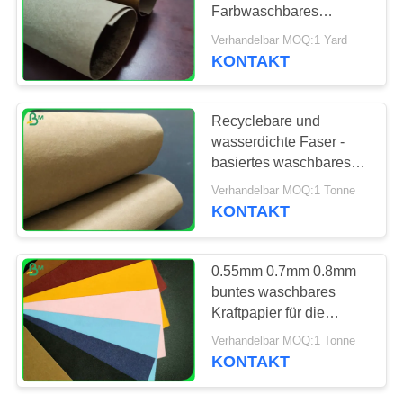
PRIVACY
Farbwaschbares
POLICY
Kraftpapier für
Verhandelbar MOQ:1 Yard
Geldbörsen-Riss-
KONTAKT
696
Widerstand
Offsetdruckpapier
Recyclebare und
wasserdichte Faser -
basiertes waschbares
Kraftpapier für Laptop-
Verhandelbar MOQ:1 Tonne
Tasche
KONTAKT
398
0.55mm 0.7mm 0.8mm
Glanz-
buntes waschbares
Kraftpapier für die
Kunstdruckpapier
Versandtaschen-
Verhandelbar MOQ:1 Tonne
Herstellung
KONTAKT