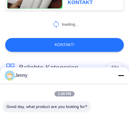
KONTAKT
473
Weißes
loading...
Nahrungsmittelbrett
KONTAKT!
Beliebte Kategorien
Alle
363
Jenny
Cad-Plotterpapier
braune
weißes Kraftpapier
Kraftpapierrolle
1:06 PM
Good day, what product are you looking for?
PETgestrichenes
Kraftlinerbrett
papier