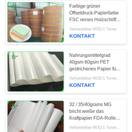
Farbige grüner
Offsetdruck-Papierfarbe
261
FSC reines Holzschliff
Unbeschichtetes
70CM gekennzeichnet
Verhandelbar MOQ:1 Tonne
100CM
KONTAKT
Papier Woodfree
Nahrungsmittelgrad
40gsm 60gsm PET
gestrichenes Papier für
Verpackenzimtstangen
338
Verhandelbar MOQ:1 Tonne für Sondergröße u. 10 Tonnen für Standardgröße
KONTAKT
SBS-Karton
32 / 35/40grams MG
bricht weiße das
Kraftpapier FDA-Rolle,
die für das Verpacken
Verhandelbar MOQ:1 Tonne für Sondergröße
verpackt ab