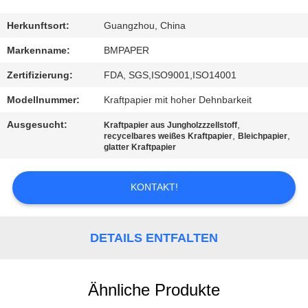
TRETEN
Herkunftsort:
Guangzhou, China
SIE
Markenname:
BMPAPER
MIT
Zertifizierung:
FDA, SGS,ISO9001,ISO14001
UNS
Modellnummer:
Kraftpapier mit hoher Dehnbarkeit
IN
Ausgesucht:
,
Kraftpapier aus Jungholzzzellstoff
VERBINDUNG
,
,
recycelbares weißes Kraftpapier
Bleichpapier
glatter Kraftpapier
NACHRICHTEN
KONTAKT!
FÄLLE
DETAILS ENTFALTEN
SITEMAP
Ähnliche Produkte