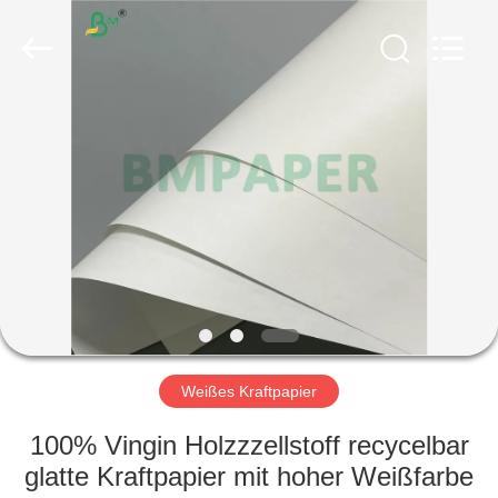
GUANGZHOU
BMPAPER
CO.,
LTD..
All
Rights
Reserved.
HAUS
PRODUKTE
ÜBER
UNS
FABRIK-
AUSFLUG
Weißes Kraftpapier
100% Vingin Holzzzellstoff recycelbar
QUALITÄTSKONTROLLE
glatte Kraftpapier mit hoher Weißfarbe