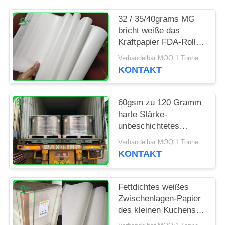
PRIVACY
POLICY
32 / 35/40grams MG
bricht weiße das
Kraftpapier FDA-Rolle,
die für das Verpacken
Verhandelbar MOQ:1 Tonne für Sondergröße
verpackt ab
KONTAKT
60gsm zu 120 Gramm
harte Stärke-
unbeschichtetes
gebleichtes
Verhandelbar MOQ:1 Tonne
Kraftpapier-Rollen-für
KONTAKT
Einkaufstüte
Fettdichtes weißes
Zwischenlagen-Papier
des kleinen Kuchens
für Bäckerei-Küche