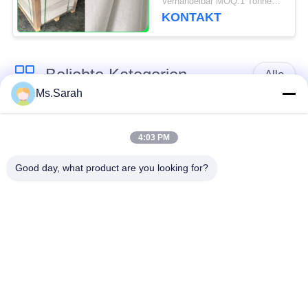
Verhandelbar MOQ:1 Tonne für allgemeine Größe u. 10 Tonnen für Sondergröße
bearbeitet 31 - 38gsm
KONTAKT
Beliebte Kategorien
Alle
Ms.Sarah
braune
weißes Kraftpapier
Kraftpapierrolle
4:03 PM
Good day, what product are you looking for?
PETgestrichenes
Kraftlinerbrett
papier
Glanz-
Offsetdruckpapier
Kunstdruckpapier
Unbeschichtetes
SBS-Karton
Papier Woodfree