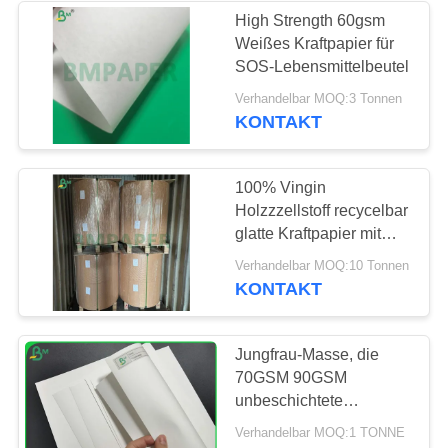
High Strength 60gsm
Weißes Kraftpapier für
SOS-Lebensmittelbeutel
Verhandelbar MOQ:3 Tonnen
KONTAKT
100% Vingin
Holzzzellstoff recycelbar
glatte Kraftpapier mit
hoher Weißfarbe
Verhandelbar MOQ:10 Tonnen
KONTAKT
Jungfrau-Masse, die
70GSM 90GSM
unbeschichtete
gebleichte Breite des
Verhandelbar MOQ:1 TONNE
Kraftpapierrollen 125cm