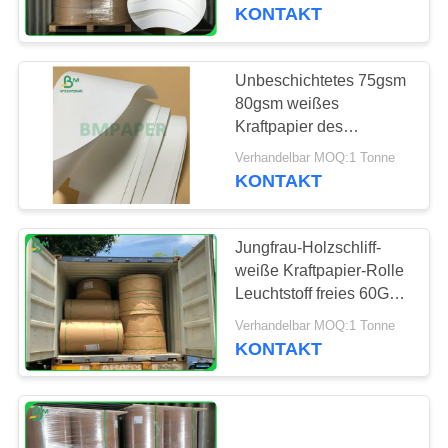
KONTAKT
TRETEN
SIE
Unbeschichtetes 75gsm
MIT
80gsm weißes
Kraftpapier des
UNS
Holzschliff-, zum von
Verhandelbar MOQ:1 Tonne
IN
Zementsäcken zu
KONTAKT
produzieren
VERBINDUNG
Jungfrau-Holzschliff-
NACHRICHTEN
weiße Kraftpapier-Rolle
Leuchtstoff freies 60G
120G
FÄLLE
Verhandelbar MOQ:1 Tonne
KONTAKT
SITEMAP