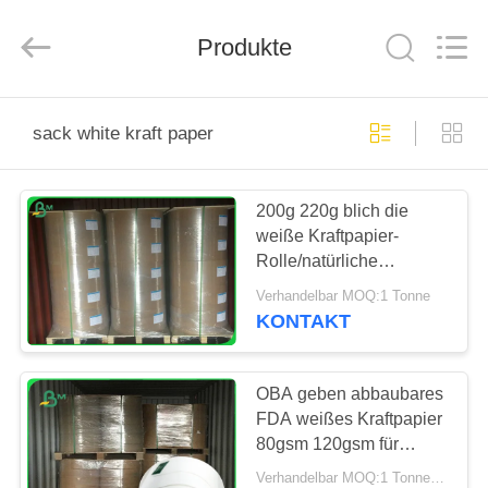
GUANGZHOU
BMPAPER
CO.,
LTD..
Produkte
All
Rights
Reserved.
HAUS
sack white kraft paper
PRODUKTE
200g 220g blich die
weiße Kraftpapier-
ÜBER
Rolle/natürliche
UNS
Kraftpapier-Größe
Verhandelbar MOQ:1 Tonne
besonders angefertigt
KONTAKT
FABRIK-
AUSFLUG
OBA geben abbaubares
FDA weißes Kraftpapier
80gsm 120gsm für
QUALITÄTSKONTROLLE
Papiertüten frei
Verhandelbar MOQ:1 Tonne für allgemeine Größe u. 5 Tonnen für Sondergröße