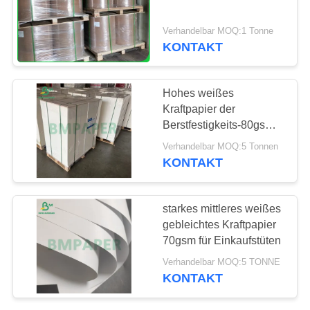
PRIVACY
POLICY
Verhandelbar MOQ:1 Tonne
KONTAKT
Hohes weißes
Kraftpapier der
Berstfestigkeits-80gsm
für Sack-Kraftpapier-
Verhandelbar MOQ:5 Tonnen
Tasche
KONTAKT
starkes mittleres weißes
gebleichtes Kraftpapier
70gsm für Einkaufstüten
Verhandelbar MOQ:5 TONNE
KONTAKT