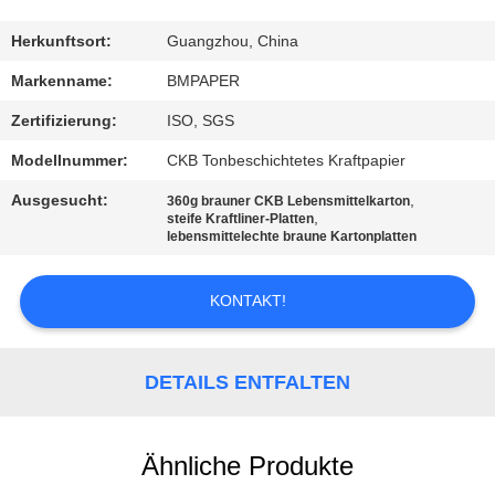
TRETEN
Herkunftsort:
Guangzhou, China
SIE
Markenname:
BMPAPER
MIT
Zertifizierung:
ISO, SGS
UNS
Modellnummer:
CKB Tonbeschichtetes Kraftpapier
IN
Ausgesucht:
,
360g brauner CKB Lebensmittelkarton
VERBINDUNG
,
steife Kraftliner-Platten
lebensmittelechte braune Kartonplatten
NACHRICHTEN
KONTAKT!
FÄLLE
DETAILS ENTFALTEN
SITEMAP
Ähnliche Produkte