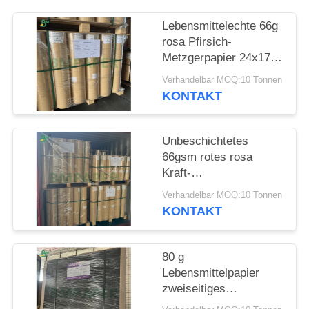
PRIVACY
POLICY
Lebensmittelechte 66g
rosa Pfirsich-
Metzgerpapier 24x175'
FDA-zugelassen
Verhandelbar MOQ:10 Tonnen
KONTAKT
Unbeschichtetes
66gsm rotes rosa
Kraft-
Fleischwickelpapier
Verhandelbar MOQ:10 Tonnen
zum Räuchern von
KONTAKT
BBQ 18x175'
80 g
Lebensmittelpapier
zweiseitiges
schwarzes Kraftpapier