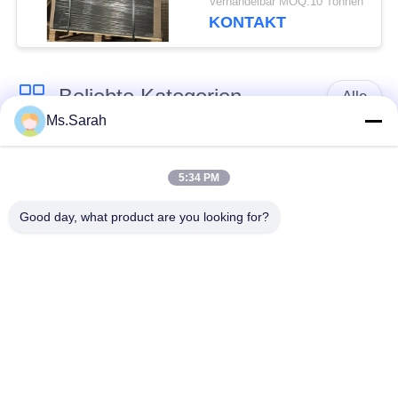
Verhandelbar MOQ:10 Tonnen
für
KONTAKT
Lebensmittelverpackungen
Beliebte Kategorien
Alle
Ms.Sarah
braune
weißes Kraftpapier
Kraftpapierrolle
5:34 PM
Good day, what product are you looking for?
PETgestrichenes
Kraftlinerbrett
papier
Glanz-
Offsetdruckpapier
Kunstdruckpapier
Unbeschichtetes
SBS-Karton
Papier Woodfree