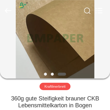
GUANGZHOU
BMPAPER
CO.,
LTD..
All
Rights
Reserved.
HAUS
PRODUKTE
ÜBER
UNS
FABRIK-
AUSFLUG
Kraftlinerbrett
360g gute Steifigkeit brauner CKB
QUALITÄTSKONTROLLE
Lebensmittelkarton in Bogen