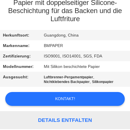
Papier mit doppelseitiger Silicone-
TRETEN
Beschichtung für das Backen und die
Luftfriture
SIE
MIT
Herkunftsort:
Guangdong, China
UNS
Markenname:
BMPAPER
IN
Zertifizierung:
ISO9001, ISO14001, SGS, FDA
VERBINDUNG
Modellnummer:
Mit Silikon beschichtete Papier
NACHRICHTEN
Ausgesucht:
,
Luftbrenner-Pergamentpapier
,
Nichtklebendes Backpapier
Silikonpapier
FÄLLE
KONTAKT!
SITEMAP
DETAILS ENTFALTEN