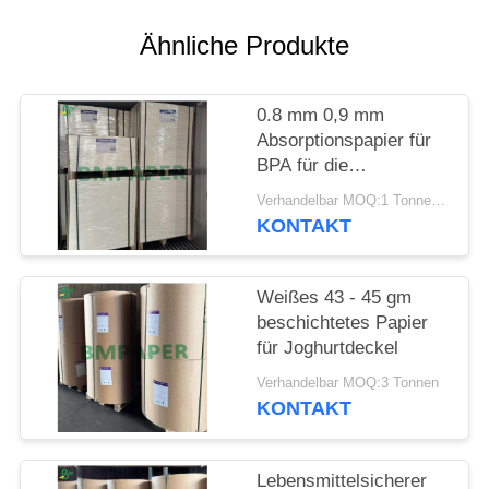
PRIVACY
POLICY
Ähnliche Produkte
0.8 mm 0,9 mm
Absorptionspapier für
BPA für die
Gastronomie - 700 x
Verhandelbar MOQ:1 Tonne für gemeinsame Größe und 10 Tonnen für die besondere Größe
1000 mm frei
KONTAKT
Weißes 43 - 45 gm
beschichtetes Papier
für Joghurtdeckel
Verhandelbar MOQ:3 Tonnen
KONTAKT
Lebensmittelsicherer