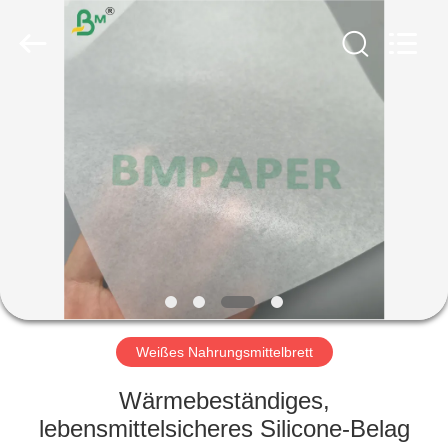
GUANGZHOU
BMPAPER
CO.,
LTD..
All
Rights
Reserved.
HAUS
PRODUKTE
ÜBER
UNS
FABRIK-
AUSFLUG
Weißes Nahrungsmittelbrett
Wärmebeständiges,
QUALITÄTSKONTROLLE
lebensmittelsicheres Silicone-Belag