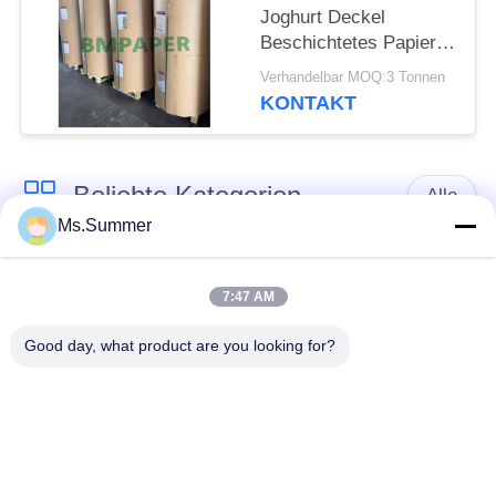
Joghurt Deckel
Beschichtetes Papier
43 / 45gsm Anti-Krack
Verhandelbar MOQ:3 Tonnen
Bleichkraft
KONTAKT
Beliebte Kategorien
Alle
Ms.Summer
braune
weißes Kraftpapier
Kraftpapierrolle
7:47 AM
Good day, what product are you looking for?
PETgestrichenes
Kraftlinerbrett
papier
Glanz-
Offsetdruckpapier
Kunstdruckpapier