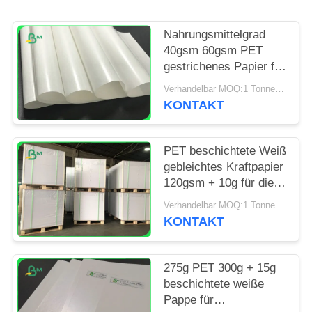
PRIVACY
POLICY
Nahrungsmittelgrad
40gsm 60gsm PET
gestrichenes Papier für
Verpackenzimtstangen
Verhandelbar MOQ:1 Tonne für Sondergröße u. 10 Tonnen für Standardgröße
KONTAKT
PET beschichtete Weiß
gebleichtes Kraftpapier
120gsm + 10g für die
Verpackung von
Verhandelbar MOQ:1 Tonne
Nahrungsmitteln
KONTAKT
275g PET 300g + 15g
beschichtete weiße
Pappe für