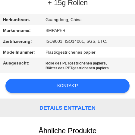
+ 15g Rollen
TRETEN
SIE
Herkunftsort:
Guangdong, China
MIT
Markenname:
BMPAPER
UNS
Zertifizierung:
ISO9001, ISO14001, SGS, ETC.
IN
Modellnummer:
Plastikgestrichenes papier
VERBINDUNG
Ausgesucht:
,
Rolle des PETgestrichenen papiers
Blätter des PETgestrichenen papiers
NACHRICHTEN
KONTAKT!
FÄLLE
DETAILS ENTFALTEN
SITEMAP
Ähnliche Produkte