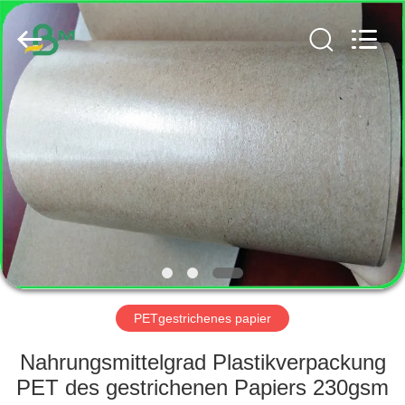
GUANGZHOU
BMPAPER
CO.,
LTD..
All
Rights
Reserved.
HAUS
PRODUKTE
ÜBER
UNS
FABRIK-
AUSFLUG
PETgestrichenes papier
Nahrungsmittelgrad Plastikverpackung
QUALITÄTSKONTROLLE
PET des gestrichenen Papiers 230gsm