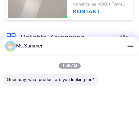
Essenstablett fettdichte
Verhandelbar MOQ:1 Tonne für allgemeine Größe u. 10 Tonnen für Sondergröße
70 * 100cm
KONTAKT
Beliebte Kategorien
Alle
Ms.Summer
braune
weißes Kraftpapier
Kraftpapierrolle
1:40 AM
Good day, what product are you looking for?
PETgestrichenes
Kraftlinerbrett
papier
Glanz-
Offsetdruckpapier
Kunstdruckpapier
Unbeschichtetes
SBS-Karton