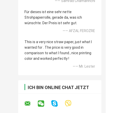
—— Samrad Chamannchi
Für dieses ist eine sehr nette
Strohpapierrolle, gerade da, was ich
wünschte. Der Preis ist sehr gut.
—— AFZAL FEROZRE
This is a very nice straw paper, just what I
wanted for . The price is very good in
comparison to what I found , nice printing
color and worked perfectly !
—— Mr. Lester
ICH BIN ONLINE CHAT JETZT