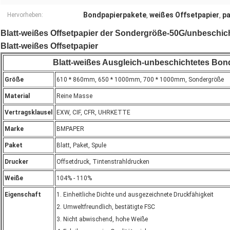
Bondpapierpakete
weißes Offsetpapier
pa
Hervorheben:
,
,
Blatt-weißes Offsetpapier der Sondergröße-50G/unbeschic
Blatt-weißes Offsetpapier
Blatt-weißes Ausgleich-unbeschichtetes Bon
Größe
610 * 860mm, 650 * 1000mm, 700 * 1000mm, Sondergröße
Material
Reine Masse
Vertragsklausel
EXW, CIF, CFR, UHRKETTE
Marke
BMPAPER
Paket
Blatt, Paket, Spule
Drucker
Offsetdruck, Tintenstrahldrucken
Weiße
104% - 110%
Eigenschaft
1. Einheitliche Dichte und ausgezeichnete Druckfähigkeit
2. Umweltfreundlich, bestätigte FSC
3. Nicht abwischend, hohe Weiße