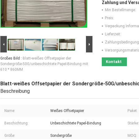
Zahlung und Vers
Min Bestellmenge:
Preis:
Verpackung Informa
Lieferzeit:
Zahlungsbedingung
Versorgungsmaterial
Großes Bild :
Blatt-weißes Offsetpapier der
Kontakt
Sondergröße-50G/unbeschichtete Papel-Bindung mit
610 * 860MM
Blatt-weißes Offsetpapier der Sondergröße-50G/unbeschi
Beschreibung
Name:
Weißes Offsetpapier
Paket:
Beschichtung:
Unbeschichtete Papel-Bindung
Stärke:
Größe:
Sondergröße
MOQ: