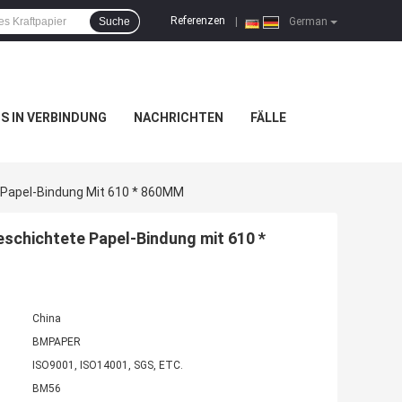
Referenzen
Suche
|
German
NS IN VERBINDUNG
NACHRICHTEN
FÄLLE
 Papel-Bindung Mit 610 * 860MM
schichtete Papel-Bindung mit 610 *
China
BMPAPER
ISO9001, ISO14001, SGS, ETC.
BM56