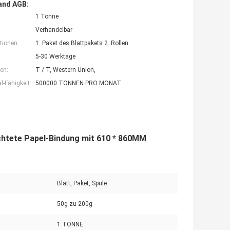
and AGB:
1 Tonne
Verhandelbar
tionen:
1. Paket des Blattpakets 2. Rollen
5-30 Werktage
en:
T / T, Western Union,
-Fähigkeit:
500000 TONNEN PRO MONAT
chtete Papel-Bindung mit 610 * 860MM
Blatt, Paket, Spule
50g zu 200g
1 TONNE