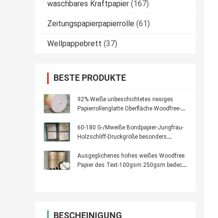
waschbares Kraftpapier
(167)
Zeitungspapierpapierrolle
(61)
Wellpappebrett
(37)
BESTE PRODUKTE
92% Weiße unbeschichtetes riesiges
Papierrollenglatte Oberfläche Woodfree-
Papier-60GSM 70GSM
60-180 G-/Mweiße Bondpapier-Jungfrau-
Holzschliff-Druckgröße besonders
angefertigt
Ausgeglichenes hohes weißes Woodfree
Papier des Text-100gsm 250gsm bedeckt
25 * 38inches
BESCHEINIGUNG