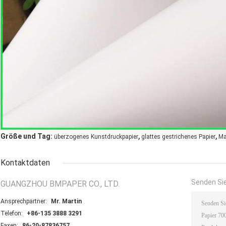
,
,
Größe und Tag:
überzogenes Kunstdruckpapier
glattes gestrichenes Papier
Ma
Kontaktdaten
Senden Sie
GUANGZHOU BMPAPER CO., LTD.
Ansprechpartner:
Mr. Martin
Telefon:
+86-135 3888 3291
Faxen:
86-20-87836757