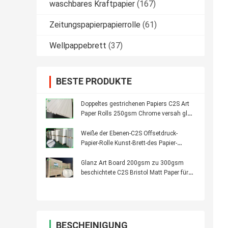
waschbares Kraftpapier
(167)
Zeitungspapierpapierrolle
(61)
Wellpappebrett
(37)
BESTE PRODUKTE
Doppeltes gestrichenen Papiers C2S Art
Paper Rolls 250gsm Chrome versah glatt
mit Seiten
Weiße der Ebenen-C2S Offsetdruck-
Papier-Rolle Kunst-Brett-des Papier-
200gsm glatte überzogene
Glanz Art Board 200gsm zu 300gsm
beschichtete C2S Bristol Matt Paper für
Illustration
BESCHEINIGUNG