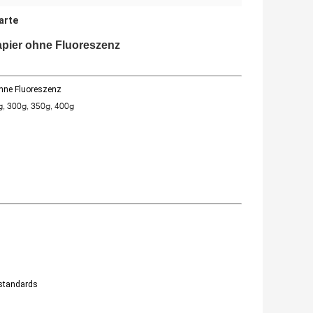
arte
ier ohne Fluoreszenz
hne Fluoreszenz
g, 300g, 350g, 400g
fstandards