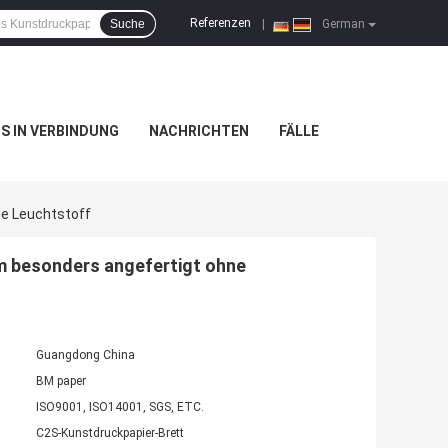
Referenzen
Suche
|
German
NS IN VERBINDUNG
NACHRICHTEN
FÄLLE
e Leuchtstoff
 besonders angefertigt ohne
Guangdong China
BM paper
ISO9001, ISO14001, SGS, ETC.
C2S-Kunstdruckpapier-Brett