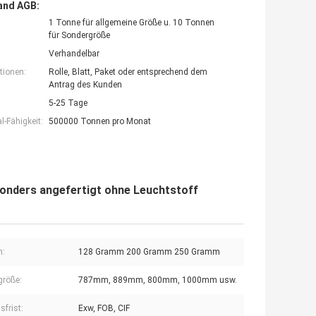
and AGB:
1 Tonne für allgemeine Größe u. 10 Tonnen
für Sondergröße
Verhandelbar
tionen:
Rolle, Blatt, Paket oder entsprechend dem
Antrag des Kunden
5-25 Tage
-Fähigkeit:
500000 Tonnen pro Monat
nders angefertigt ohne Leuchtstoff
:
128 Gramm 200 Gramm 250 Gramm
größe:
787mm, 889mm, 800mm, 1000mm usw.
sfrist:
Exw, FOB, CIF