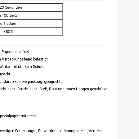
120 Sekunden
≥ 100 J/m2
≤ 1,20um
≥ 60%
it Pappe geschützt
em Verpackungsband befestigt.
4 Winkel mit starkem Schutz
rpackt
ndard-Exportverpackung, geeignet für
chtigkeit, Feuchtigkeit, Stoß, Rost und raues Hängen geschützt
Spezialpapier mit mehr
hwertigen Forschungs-, Entwicklungs-, Management-, Vertriebs-