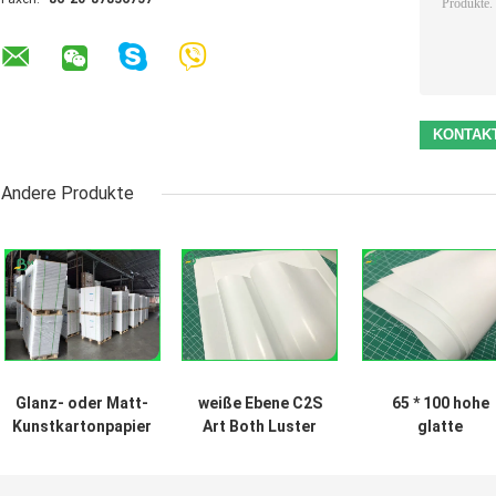
Andere Produkte
Glanz- oder Matt-
weiße Ebene C2S
65 * 100 hohe
Kunstkartonpapier
Art Both Luster
glatte
150 bis 300 gm für
Paper For 170G
beschichtete Ar
die Werbung in
180G, der
Board Paper