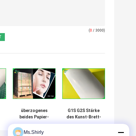
(
0
/ 3000)
überzogenes
G1S G2S Stärke
beides Papier-
des Kunst-Brett-
t
Färbungstinte
Papier-80g 90g
Tintenstrahl-
100g für hohen
Ms.Shirly