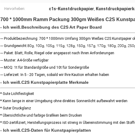
c1s-Kunstdruckpapier
Kunstdruckpapierk
Hervorheben:
,
700 * 1000mm Ramm Packung 300gm Weißes C2S Kunstpap
- Ich weiß.
Beschreibung des C2S Art Paper Board
--- Produktbezeichnung: 700 * 1000mm Umfang 300gm Weißes C2S Kunstpapier o
80g, 100g, 105g, 115g, 128g, 150g, 157g, 170g, 180g, 200g, 250
--- Grundgewicht:
--- Paket: Blatt, Rolle, Riegel oder angepasst nach Ihren Anforderungen
--- Muster: A4-Größe verfügbar
--- MOQ: 1t für Standardgröße und 10t für Sondergröße
--- Lieferzeit: In 5 - 20 Tagen, sobald wir Ihre Kaution erhalten haben
- Ich weiß.
C2S Kunstpapierplatte Merkmale
* Gute Lichtfestigkeit
* Kann lange in einer Umgebung ohne direktes Sonnenlicht aufbewahrt werden
* Guter Druckglanz
* Übersichtliche und farbige Grafiken beim Drucken
* ISO-zertifiziert, Herstellungsprozess ist streng in Übereinstimmung mit den Stof
- Ich weiß.
C2S-Daten für Kunstpapierplatten