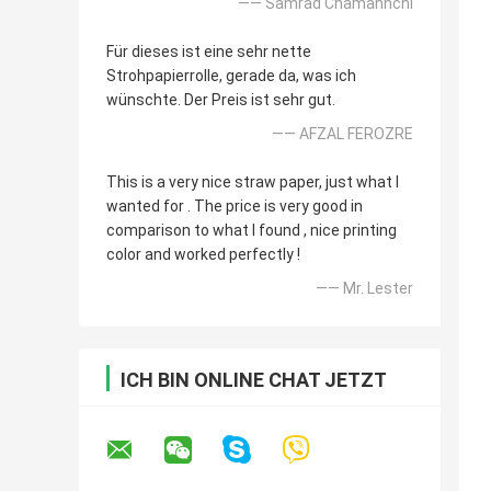
—— Samrad Chamannchi
Für dieses ist eine sehr nette
Strohpapierrolle, gerade da, was ich
wünschte. Der Preis ist sehr gut.
—— AFZAL FEROZRE
This is a very nice straw paper, just what I
wanted for . The price is very good in
comparison to what I found , nice printing
color and worked perfectly !
—— Mr. Lester
ICH BIN ONLINE CHAT JETZT