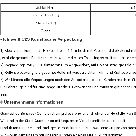
Schlankheit
≥ 
Interne Bindung
KKS (H - 10)
Glanz
- Ich weiß.
C2S Kunstpapier Verpackung
1) Blechverpackung: Jede Holzpalette ist 1,1 m hoch mit Papier und die Ecke ist m
, wird die gesamte Palette mit einer wasserdichten Folie eingewickelt und mit ein
2) Verpackung: 250 / 500 Blätter mit Film eingewickelt, auf Holzpaletten gepackt 
3) Rollenverpackung: die gesamte Rolle mit wasserdichtem Film und Kraftpapier ve
4) Wir können alle Verpackungen nach den Anforderungen des Kunden machen. Sta
Die Fahrzeuge sind für eine lange Strecke zu verwenden und müssen gut gegen Feu
sein.
¢ Unternehmensinformationen
Guangzhou Bmpaper Co., Ltd.
ist ein professioneller und führender Hersteller von 
Wir sind in der Stadt Guangzhou mit bequemen Verkehrsmitteln angesiedelt.
Produktionsanlagen und intelligente Produktionslinien sowie eine Gruppe von hoc
Wir wollen gemeinsam mit unseren Kunden eine bessere Zukunft schaffen.