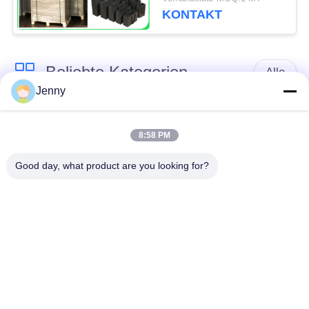
Handtaschen
KONTAKT
Beliebte Kategorien
Alle
Jenny
braune
weißes Kraftpapier
Kraftpapierrolle
8:58 PM
Good day, what product are you looking for?
PETgestrichenes
Kraftlinerbrett
papier
Glanz-
Offsetdruckpapier
Kunstdruckpapier
Unbeschichtetes
SBS-Karton
Papier Woodfree