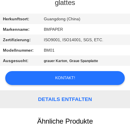
glattes
TRETEN
SIE
Herkunftsort:
Guangdong (China)
MIT
Markenname:
BMPAPER
UNS
Zertifizierung:
ISO9001, ISO14001, SGS, ETC.
IN
Modellnummer:
BM01
VERBINDUNG
Ausgesucht:
,
grauer Karton
Graue Spanplatte
NACHRICHTEN
KONTAKT!
FÄLLE
DETAILS ENTFALTEN
SITEMAP
Ähnliche Produkte