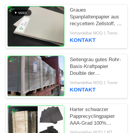
PRIVACY
POLICY
Graues
Spanplattenpapier aus
recyceltem Zellstoff, 70
x 100 cm, 1 mm, 1,5
Verhandelbar MOQ:1 Tonne für Sondergröße u. 10 Tonnen für Standardgröße
mm, 2 mm, graue
KONTAKT
Pappbögen für die
Verpackung
Seitengrau gutes Rohr-
Basis-Kraftpapier
Doulble der
Spannungs-250gsm
Verhandelbar MOQ:1 Tonne
350gsm
KONTAKT
Harter schwarzer
Papprecyclingpapier
AAA-Grad 100%
1,5/2.0mm für
Verhandelbar MOQ:1 MT