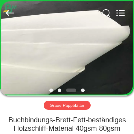
GUANGZHOU
BMPAPER
CO.,
LTD..
All
Rights
Reserved.
HAUS
PRODUKTE
ÜBER
UNS
FABRIK-
AUSFLUG
Graue Pappblätter
Buchbindungs-Brett-Fett-beständiges
QUALITÄTSKONTROLLE
Holzschliff-Material 40gsm 80gsm