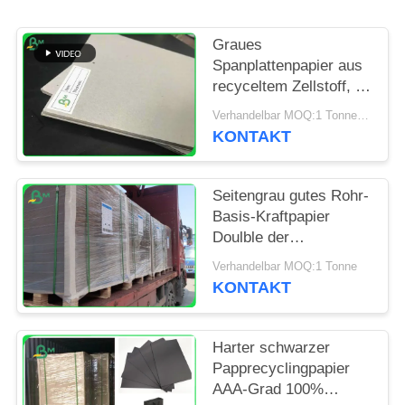
PRIVACY
POLICY
Graues
Spanplattenpapier aus
recyceltem Zellstoff, 70
x 100 cm, 1 mm, 1,5
Verhandelbar MOQ:1 Tonne für Sondergröße u. 10 Tonnen für Standardgröße
mm, 2 mm, graue
KONTAKT
Pappbögen für die
Verpackung
Seitengrau gutes Rohr-
Basis-Kraftpapier
Doulble der
Spannungs-250gsm
Verhandelbar MOQ:1 Tonne
350gsm
KONTAKT
Harter schwarzer
Papprecyclingpapier
AAA-Grad 100%