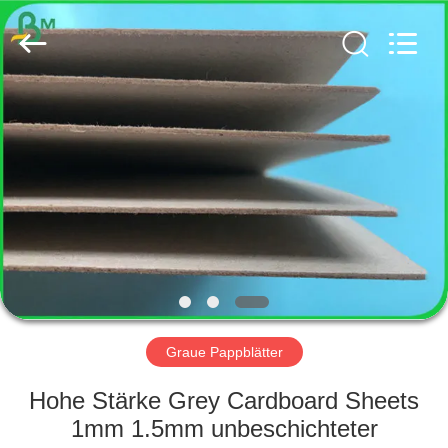
GUANGZHOU
BMPAPER
CO.,
LTD..
All
Rights
Reserved.
HAUS
PRODUKTE
ÜBER
UNS
FABRIK-
AUSFLUG
Graue Pappblätter
Hohe Stärke Grey Cardboard Sheets
QUALITÄTSKONTROLLE
1mm 1.5mm unbeschichteter