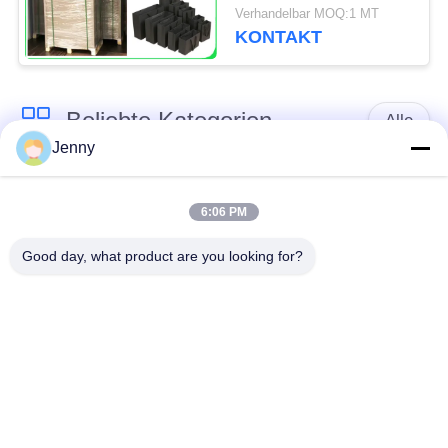
1,5/2.0mm für
Verhandelbar MOQ:1 MT
Handtaschen
KONTAKT
Beliebte Kategorien
Alle
Jenny
braune
weißes Kraftpapier
Kraftpapierrolle
6:06 PM
Good day, what product are you looking for?
PETgestrichenes
Kraftlinerbrett
papier
Glanz-
Offsetdruckpapier
Kunstdruckpapier
Unbeschichtetes
SBS-Karton