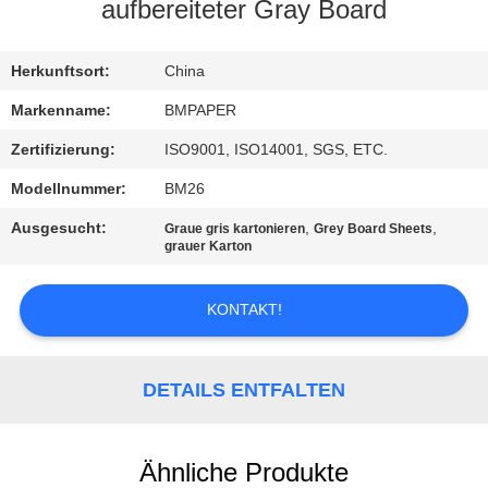
aufbereiteter Gray Board
TRETEN
SIE
Herkunftsort:
China
MIT
Markenname:
BMPAPER
UNS
Zertifizierung:
ISO9001, ISO14001, SGS, ETC.
IN
Modellnummer:
BM26
VERBINDUNG
Ausgesucht:
,
,
Graue gris kartonieren
Grey Board Sheets
grauer Karton
NACHRICHTEN
KONTAKT!
FÄLLE
DETAILS ENTFALTEN
SITEMAP
Ähnliche Produkte