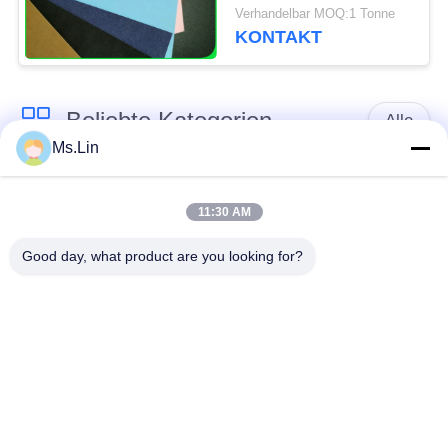
Versandtaschen-
Verhandelbar MOQ:1 Tonne
Herstellung
KONTAKT
Beliebte Kategorien
Alle
Ms.Lin
braune
weißes Kraftpapier
Kraftpapierrolle
11:30 AM
Good day, what product are you looking for?
PETgestrichenes
Kraftlinerbrett
papier
Glanz-
Offsetdruckpapier
Kunstdruckpapier
Unbeschichtetes
SBS-Karton