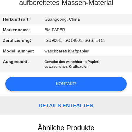
aufbereitetes Massen-Material
TRETEN
SIE
Herkunftsort:
Guangdong, China
MIT
Markenname:
BM PAPER
UNS
Zertifizierung:
ISO9001, ISO14001, SGS, ETC.
IN
Modellnummer:
waschbares Kraftpapier
VERBINDUNG
Ausgesucht:
,
Gewebe des waschbaren Papiers
gewaschenes Kraftpapier
NACHRICHTEN
KONTAKT!
FÄLLE
DETAILS ENTFALTEN
SITEMAP
Ähnliche Produkte