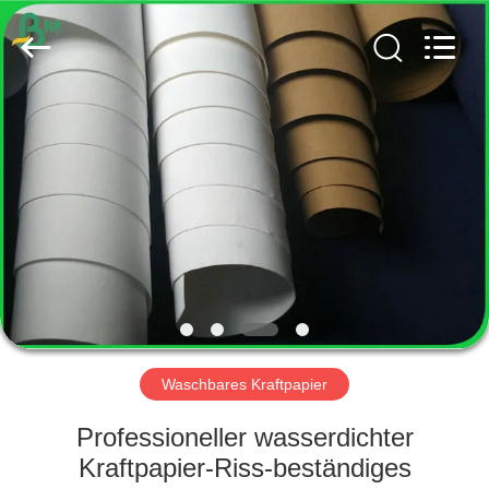
GUANGZHOU
BMPAPER
CO.,
LTD..
All
Rights
Reserved.
HAUS
PRODUKTE
ÜBER
UNS
FABRIK-
AUSFLUG
Waschbares Kraftpapier
Professioneller wasserdichter
QUALITÄTSKONTROLLE
Kraftpapier-Riss-beständiges