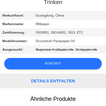
Trinken
TRETEN
SIE
Herkunftsort:
Guangdong, China
MIT
Markenname:
BMpaper
UNS
Zertifizierung:
ISO9001, ISO14001, SGS, ETC.
IN
Modellnummer:
Druckstroh-Packpapier 04
VERBINDUNG
Ausgesucht:
,
Magnesium-Kraftpapierrolle
Strohpapierrolle
NACHRICHTEN
KONTAKT!
FÄLLE
DETAILS ENTFALTEN
SITEMAP
Ähnliche Produkte