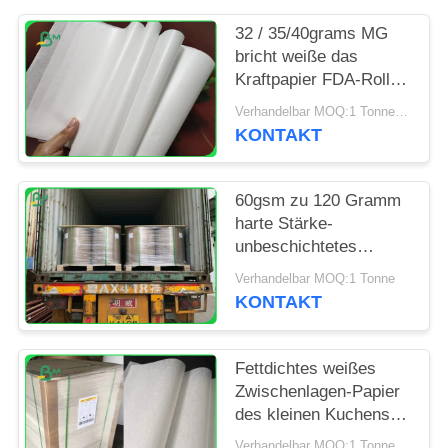
PRIVACY
POLICY
32 / 35/40grams MG
bricht weiße das
Kraftpapier FDA-Rolle,
die für das Verpacken
Verhandelbar MOQ:1 Tonne für Sondergröße
verpackt ab
KONTAKT
60gsm zu 120 Gramm
harte Stärke-
unbeschichtetes
gebleichtes
Verhandelbar MOQ:1 Tonne
Kraftpapier-Rollen-für
KONTAKT
Einkaufstüte
Fettdichtes weißes
Zwischenlagen-Papier
des kleinen Kuchens
für Bäckerei-Küche
Verhandelbar MOQ:1 Tonne für allgemeine Größe u. 10 Tonnen für Sondergröße