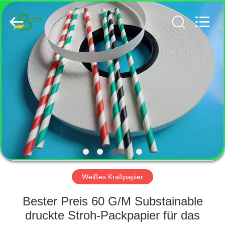
GUANGZHOU
BMPAPER
CO.,
LTD..
All
Rights
Reserved.
HAUS
PRODUKTE
ÜBER
UNS
FABRIK-
AUSFLUG
Weißes Kraftpapier
Bester Preis 60 G/M Substainable
QUALITÄTSKONTROLLE
druckte Stroh-Packpapier für das