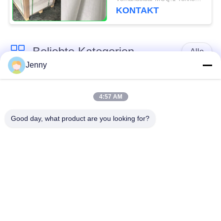
bearbeitet 31 - 38gsm
KONTAKT
Beliebte Kategorien
Alle
Jenny
braune
weißes Kraftpapier
Kraftpapierrolle
4:57 AM
Good day, what product are you looking for?
PETgestrichenes
Kraftlinerbrett
papier
Glanz-
Offsetdruckpapier
Kunstdruckpapier
Unbeschichtetes
SBS-Karton
Papier Woodfree