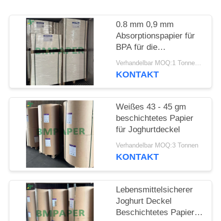
PRIVACY
POLICY
0.8 mm 0,9 mm
Absorptionspapier für
BPA für die
Gastronomie - 700 x
Verhandelbar MOQ:1 Tonne für gemeinsame Größe und 10 Tonnen für die besondere Größe
1000 mm frei
KONTAKT
Weißes 43 - 45 gm
beschichtetes Papier
für Joghurtdeckel
Verhandelbar MOQ:3 Tonnen
KONTAKT
Lebensmittelsicherer
Joghurt Deckel
Beschichtetes Papier