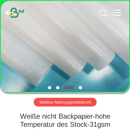
GUANGZHOU
BMPAPER
CO.,
LTD..
All
Rights
Reserved.
HAUS
PRODUKTE
ÜBER
UNS
FABRIK-
AUSFLUG
Weißes Nahrungsmittelbrett
Weiße nicht Backpapier-hohe
QUALITÄTSKONTROLLE
Temperatur des Stock-31gsm