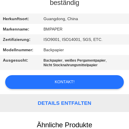
beständig
TRETEN
SIE
Herkunftsort:
Guangdong, China
MIT
Markenname:
BMPAPER
UNS
Zertifizierung:
ISO9001, ISO14001, SGS, ETC.
IN
Modellnummer:
Backpapier
VERBINDUNG
Ausgesucht:
,
,
Backpapier
weißes Pergamentpapier
Nicht Stocknahrungsmittelpapier
NACHRICHTEN
KONTAKT!
FÄLLE
DETAILS ENTFALTEN
SITEMAP
Ähnliche Produkte