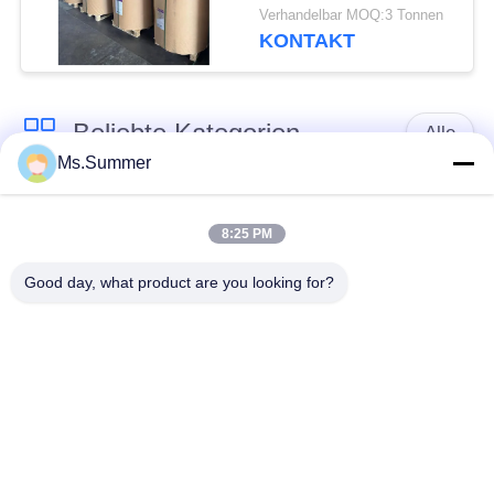
43 / 45gsm Anti-Krack
Verhandelbar MOQ:3 Tonnen
Bleichkraft
KONTAKT
Beliebte Kategorien
Alle
Ms.Summer
braune
weißes Kraftpapier
Kraftpapierrolle
8:25 PM
Good day, what product are you looking for?
PETgestrichenes
Kraftlinerbrett
papier
Glanz-
Offsetdruckpapier
Kunstdruckpapier
Unbeschichtetes
SBS-Karton