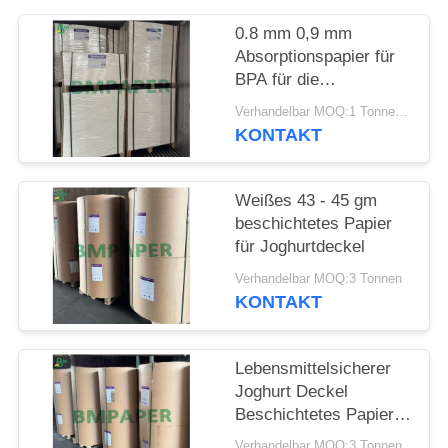
PRIVACY
POLICY
0.8 mm 0,9 mm
Absorptionspapier für
BPA für die
Gastronomie - 700 x
Verhandelbar MOQ:1 Tonne für gemeinsame Größe und 10 Tonnen für die besondere Größe
1000 mm frei
KONTAKT
Weißes 43 - 45 gm
beschichtetes Papier
für Joghurtdeckel
Verhandelbar MOQ:3 Tonnen
KONTAKT
Lebensmittelsicherer
Joghurt Deckel
Beschichtetes Papier
43 / 45gsm Anti-Krack
Verhandelbar MOQ:3 Tonnen