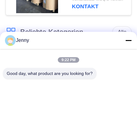
Bleichkraft
KONTAKT
Beliebte Kategorien
Alle
Jenny
braune
weißes Kraftpapier
Kraftpapierrolle
9:22 PM
Good day, what product are you looking for?
PETgestrichenes
Kraftlinerbrett
papier
Glanz-
Offsetdruckpapier
Kunstdruckpapier
Unbeschichtetes
SBS-Karton
Papier Woodfree