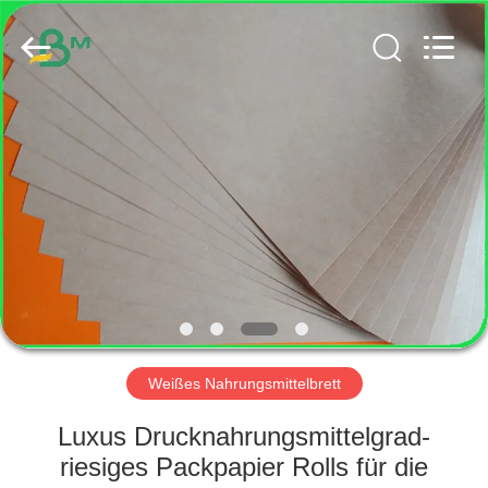
GUANGZHOU
BMPAPER
CO.,
LTD..
All
Rights
Reserved.
HAUS
PRODUKTE
ÜBER
UNS
FABRIK-
AUSFLUG
Weißes Nahrungsmittelbrett
Luxus Drucknahrungsmittelgrad-
QUALITÄTSKONTROLLE
riesiges Packpapier Rolls für die