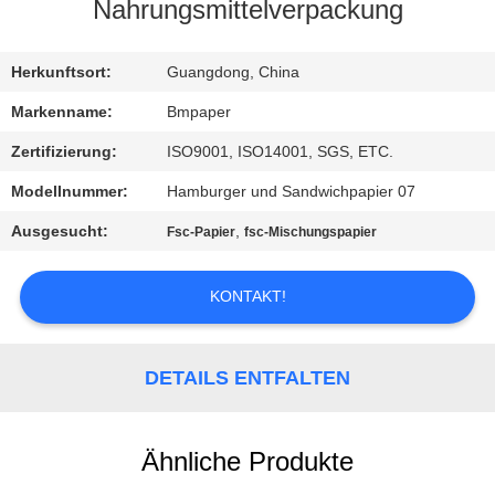
Nahrungsmittelverpackung
TRETEN
SIE
Herkunftsort:
Guangdong, China
MIT
Markenname:
Bmpaper
UNS
Zertifizierung:
ISO9001, ISO14001, SGS, ETC.
IN
Modellnummer:
Hamburger und Sandwichpapier 07
VERBINDUNG
Ausgesucht:
,
Fsc-Papier
fsc-Mischungspapier
NACHRICHTEN
KONTAKT!
FÄLLE
DETAILS ENTFALTEN
SITEMAP
Ähnliche Produkte